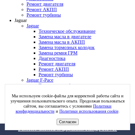
Ремонт двигателя
Ремонт АКПП
Ремонт турбины
Jaguar
Jaguar
Техническое обслуживание
Замена масла в двигателе
Замена масла в АКПП
Замена тормозных колодок
Замена ремня ГРМ
Диагностика
Ремонт двигателя
Ремонт АКПП
Ремонт турбины
Jaguar F-Pace
Техническое обслуживание
Замена масла в двигателе
Мы используем cookie-файлы для корректной работы сайта и
Замена масла в АКПП
улучшения пользовательского опыта. Продолжая пользоваться
Замена тормозных колодок
сайтом, вы соглашаетесь с условиями
Политики
Замена ремня ГРМ
конфиденциальности
и
Политики использования cookie
.
Диагностика
Ремонт двигателя
Согласен
Ремонт АКПП
Антикоррозийная обработка порогов Range Rover
Переделка Range Rover в Black Pack Edition
Ремонт сколов и царапин Range Rover
Покраска дисков Range Rover
Ремонт турбины
Jaguar XJ