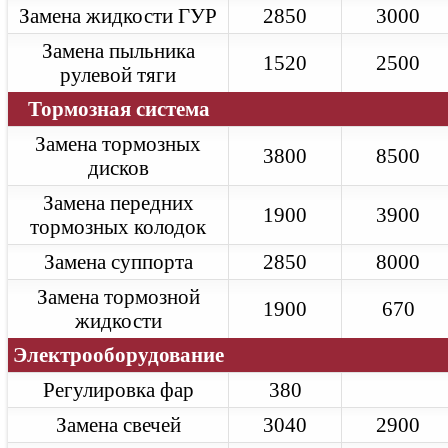
Замена тормозных колодок
Замена жидкости ГУР
2850
3000
Замена ремня ГРМ
Диагностика
Замена пыльника
Ремонт двигателя
1520
2500
рулевой тяги
Ремонт АКПП
Ремонт турбины
Тормозная система
Freelander
Техническое обслуживание
Замена тормозных
Замена масла в двигателе
3800
8500
Замена масла в АКПП
дисков
Замена тормозных колодок
Замена ремня ГРМ
Замена передних
1900
3900
Диагностика
тормозных колодок
Ремонт двигателя
Ремонт АКПП
Замена суппорта
2850
8000
Ремонт турбины
Ремонт редуктора
Замена тормозной
1900
670
Range Rover Evoque
жидкости
Техническое обслуживание
Замена масла в двигателе
Электрооборудование
Замена масла в АКПП
Замена тормозных колодок
Регулировка фар
380
Замена ремня ГРМ
Диагностика
Замена свечей
3040
2900
Ремонт двигателя