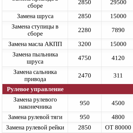
2850
29500
сборе
Jaguar XF
Техническое обслуживание
Замена шруса
2850
15000
Замена масла в двигателе
Замена масла в АКПП
Замена ступицы в
Замена тормозных колодок
2280
7890
Замена ремня ГРМ
сборе
Диагностика
Ремонт двигателя
Замена масла АКПП
3200
15000
Ремонт АКПП
Ремонт турбины
Замена пыльника
4750
4120
Jaguar X-Type
шруса
Техническое обслуживание
Замена масла в двигателе
Замена сальника
2470
311
Замена масла в АКПП
привода
Замена тормозных колодок
Замена ремня ГРМ
Рулевое управление
Диагностика
Ремонт двигателя
Замена рулевого
Ремонт АКПП
950
4500
наконечника
Ремонт турбины
Defender
Замена рулевой тяги
950
4800
Техническое обслуживание
Замена масла в двигателе
Замена рулевой рейки
2850
ОТ 80000
Замена масла в АКПП