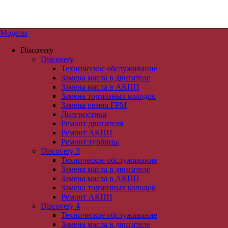
Модели
Discovery
Discovery
Техническое обслуживание
RoverLand
Замена масла в двигателе
Замена масла в АКПП
Поиск
Замена тормозных колодок
Замена ремня ГРМ
Главная
Диагностика
О компании
Ремонт двигателя
Ремонт
Ремонт АКПП
Сервис
Ремонт турбины
Запчасти
Discovery 3
Акции
Техническое обслуживание
Портфолио
Замена масла в двигателе
Контакты
Замена масла в АКПП
Замена тормозных колодок
Ремонт АКПП
Главная
>
Jaguar
>
Jaguar XJ
Discovery 4
Техническое обслуживание
Замена масла в двигателе