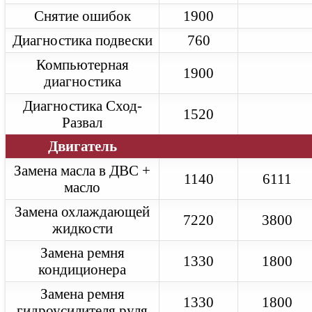
Range Rover Vogue
Снятие ошибок
1900
Техническое обслуживание
Замена масла в двигателе
Диагностика подвески
760
Замена масла в АКПП
Замена тормозных колодок
Компьютерная
1900
Диагностика
диагностика
Ремонт двигателя
Ремонт АКПП
Диагностика Сход-
Ремонт турбины
1520
Развал
Range Rover Sport
Техническое обслуживание
Двигатель
Замена масла в двигателе
Замена масла в АКПП
Замена масла в ДВС +
Замена тормозных колодок
1140
6111
Замена ремня ГРМ
масло
Диагностика
Замена охлаждающей
Ремонт двигателя
7220
3800
Ремонт АКПП
жидкости
Ремонт турбины
Jaguar
Замена ремня
1330
1800
Jaguar
кондиционера
Техническое обслуживание
Замена масла в двигателе
Замена ремня
Замена масла в АКПП
1330
1800
гидроусилителя руля
Замена тормозных колодок