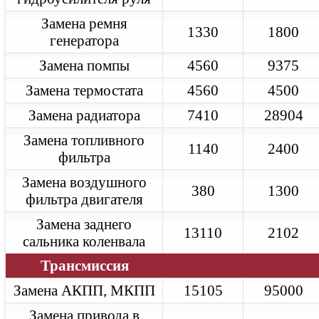
Замена ремня ГРМ
Замена ремня
Диагностика
1330
1800
Ремонт двигателя
генератора
Ремонт АКПП
Ремонт турбины
Замена помпы
4560
9375
Jaguar F-Pace
Техническое обслуживание
Замена термостата
4560
4500
Замена масла в двигателе
Замена радиатора
7410
28904
Замена масла в АКПП
Замена тормозных колодок
Замена топливного
Замена ремня ГРМ
1140
2400
Диагностика
фильтра
Ремонт двигателя
Ремонт АКПП
Замена воздушного
380
1300
Ремонт турбины
фильтра двигателя
Jaguar XJ
Техническое обслуживание
Замена заднего
Замена масла в двигателе
13110
2102
сальника коленвала
Замена масла в АКПП
Замена тормозных колодок
Трансмиссия
Замена ремня ГРМ
Диагностика
Замена АКПП, МКПП
15105
95000
Ремонт двигателя
Ремонт АКПП
Замена привода в
Ремонт турбины