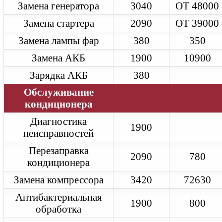
Ремонт АКПП
Замена генератора
3040
ОТ 48000
Ремонт турбины
Ремонт редуктора
Замена стартера
2090
ОТ 39000
Range Rover Velar
Техническое обслуживание
Замена лампы фар
380
350
Замена масла в двигателе
Замена масла в АКПП
Замена АКБ
1900
10900
Замена тормозных колодок
Замена ремня ГРМ
Зарядка АКБ
380
Диагностика
Обслуживание
Ремонт двигателя
Ремонт АКПП
кондиционера
Ремонт турбины
Диагностика
1900
неисправностей
Перезаправка
2090
780
кондиционера
Замена компрессора
3420
72630
Антибактериальная
1900
800
обработка