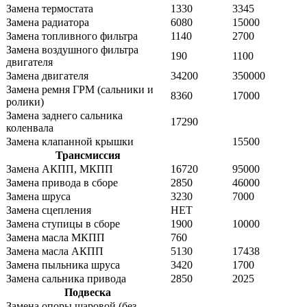
Замена термостата
1330
3345
Замена радиатора
6080
15000
Замена топливного фильтра
1140
2700
Замена воздушного фильтра
190
1100
двигателя
Замена двигателя
34200
350000
Замена ремня ГРМ (сальники и
8360
17000
ролики)
Замена заднего сальника
17290
коленвала
Замена клапанной крышки
15500
Трансмиссия
Замена АКПП, МКПП
16720
95000
Замена привода в сборе
2850
46000
Замена шруса
3230
7000
Замена сцепления
НЕТ
Замена ступицы в сборе
1900
10000
Замена масла МКПП
760
Замена масла АКПП
5130
17438
Замена пыльника шруса
3420
1700
Замена сальника привода
2850
2025
Подвеска
Замена опоры шаровой (без