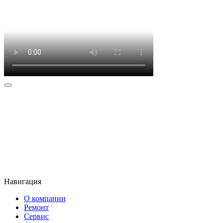
Наше
расположение
Мы имеем 4 СТО в Москве, до которых удобно добраться.
Навигация
О компании
Ремонт
Сервис