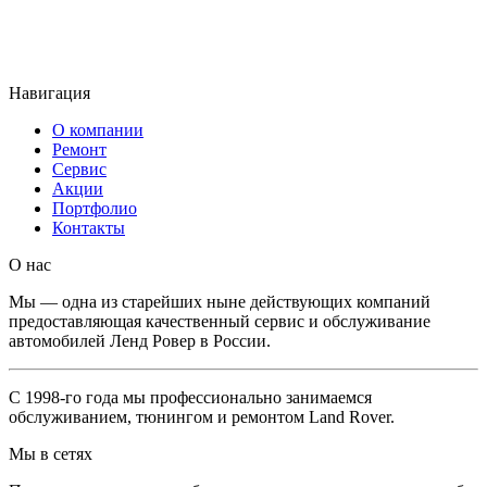
Наше расположение
Ремонт АКПП
Ремонт турбины
Ремонт редуктора
Мы имеем 4 СТО в Москве, до которых удобно добраться.
Range Rover Velar
Техническое обслуживание
Навигация
Замена масла в двигателе
Замена масла в АКПП
О компании
Замена тормозных колодок
Ремонт
Замена ремня ГРМ
Сервис
Диагностика
Акции
Ремонт двигателя
Портфолио
Ремонт АКПП
Контакты
Ремонт турбины
O нас
Мы — одна из старейших ныне действующих компаний
предоставляющая качественный сервис и обслуживание
автомобилей Ленд Ровер в России.
С 1998-го года мы профессионально занимаемся
обслуживанием, тюнингом и ремонтом Land Rover.
Мы в сетях