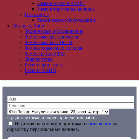
Замена масла в АКПП
Замена тормозных колодок
Discovery 5
Техническое обслуживание
Discovery Sport
Previous
Next
Техническое обслуживание
Замена масла в двигателе
Замена масла в АКПП
Предыдущая работа
Замена тормозных колодок
Портфолио
Замена ремня ГРМ
Следующая работа
Диагностика
Ремонт двигателя
Ремонт АКПП
Отправить заявку
Ремонт турбины
Range Rover
Range Rover
Техническое обслуживание
Замена масла в двигателе
Замена масла в АКПП
Замена тормозных колодок
Замена ремня ГРМ
Предпочитаемый адрес проведения работ.
Диагностика
Нажимая на кнопку, я принимаю
соглашение
на
Ремонт двигателя
обработку персональных данных.
Ремонт АКПП
Ремонт турбины