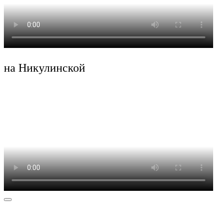
Замена тормозных колодок
Замена ремня ГРМ
Диагностика
Ремонт двигателя
Ремонт АКПП
Ремонт турбины
Freelander
Техническое обслуживание
на Никулинской
Замена масла в двигателе
Замена масла в АКПП
Замена тормозных колодок
Замена ремня ГРМ
Диагностика
Ремонт двигателя
Ремонт АКПП
Ремонт турбины
Ремонт редуктора
Range Rover Evoque
Техническое обслуживание
Замена масла в двигателе
Замена масла в АКПП
Замена тормозных колодок
Замена ремня ГРМ
Диагностика
Ремонт двигателя