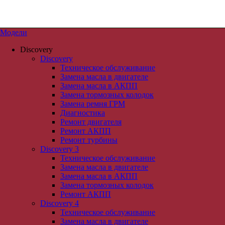
Модели
Discovery
Discovery
Техническое обслуживание
RoverLand
Замена масла в двигателе
Замена масла в АКПП
Поиск
Замена тормозных колодок
Замена ремня ГРМ
Главная
>
Портфолио
>
Ремонт левой стороны SKODA
Диагностика
Ремонт двигателя
Портфолио
Ремонт АКПП
Ремонт турбины
Discovery 3
История, факты и преимущества.
Техническое обслуживание
Ремонт левой стороны SKODA
Замена масла в двигателе
Замена масла в АКПП
Замена тормозных колодок
Ремонт АКПП
Discovery 4
Техническое обслуживание
Замена масла в двигателе